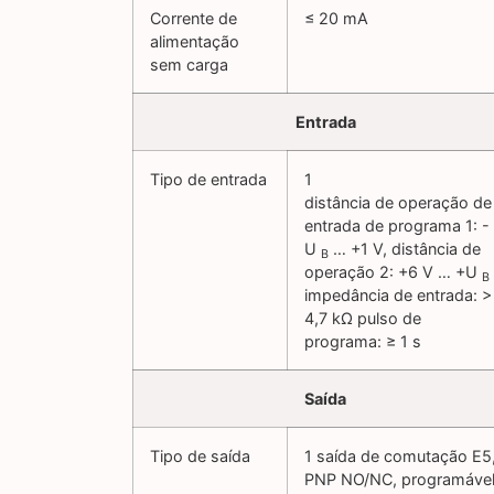
Corrente de
≤ 20 mA
alimentação
sem carga
Entrada
Tipo de entrada
1
distância de operação de
entrada de programa 1: -
U
… +1 V, distância de
B
operação 2: +6 V … +U
B
impedância de entrada: >
4,7 kΩ pulso de
programa: ≥ 1 s
Saída
Tipo de saída
1 saída de comutação E5
PNP NO/NC, programáve