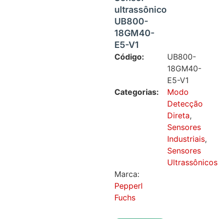
ultrassônico
UB800-
18GM40-
E5-V1
Código:
UB800-
18GM40-
E5-V1
Categorias:
Modo
Detecção
Direta
,
Sensores
Industriais
,
Sensores
Ultrassônicos
Marca:
Pepperl
Fuchs