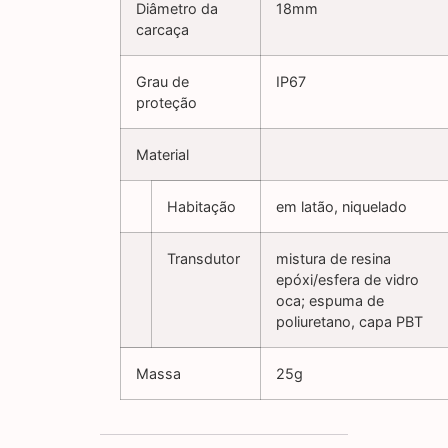
Diâmetro da
18mm
carcaça
Grau de
IP67
proteção
Material
Habitação
em latão, niquelado
Transdutor
mistura de resina
epóxi/esfera de vidro
oca; espuma de
poliuretano, capa PBT
Massa
25g