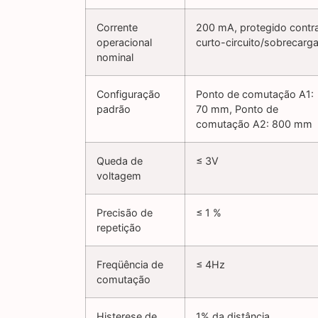
Corrente
200 mA, protegido contr
operacional
curto-circuito/sobrecarg
nominal
Configuração
Ponto de comutação A1:
padrão
70 mm, Ponto de
comutação A2: 800 mm
Queda de
≤ 3V
voltagem
Precisão de
≤ 1 %
repetição
Freqüência de
≤ 4Hz
comutação
Histerese de
1% da distância