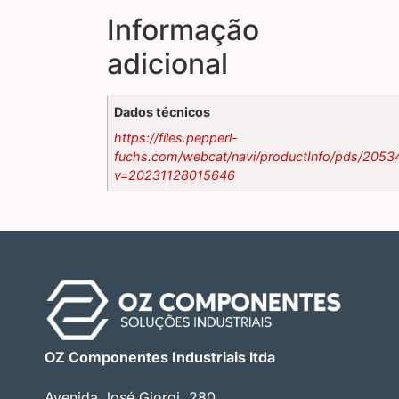
Informação
adicional
Dados técnicos
https://files.pepperl-
fuchs.com/webcat/navi/productInfo/pds/2053
v=20231128015646
OZ Componentes Industriais ltda
Avenida José Giorgi, 280