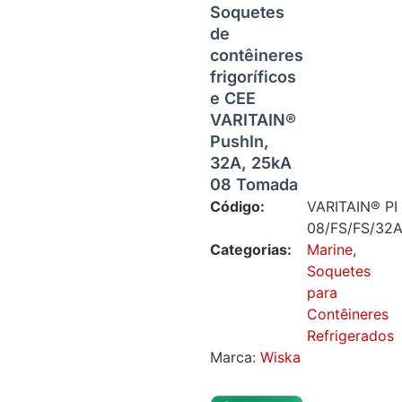
Soquetes
de
contêineres
frigoríficos
e CEE
VARITAIN®
PushIn,
32A, 25kA
08 Tomada
Código:
VARITAIN® PI
08/FS/FS/32
Categorias:
Marine
,
Soquetes
para
Contêineres
Refrigerados
Marca:
Wiska