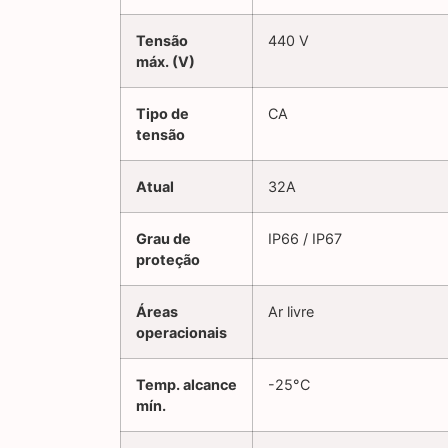
Tensão
440 V
máx. (V)
Tipo de
CA
tensão
Atual
32A
Grau de
IP66 / IP67
proteção
Áreas
Ar livre
operacionais
Temp. alcance
-25°C
mín.