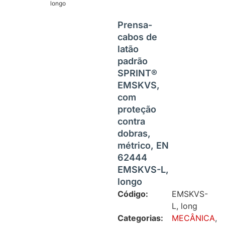
longo
Prensa-
cabos de
latão
padrão
SPRINT®
EMSKVS,
com
proteção
contra
dobras,
métrico, EN
62444
EMSKVS-L,
longo
Código:
EMSKVS-
L, long
Categorias:
MECÂNICA
,