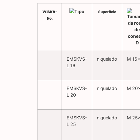
WISKA-
Superfície
No.
EMSKVS-
niquelado
M 16×
L 16
EMSKVS-
niquelado
M 20×
L 20
EMSKVS-
niquelado
M 25×
L 25